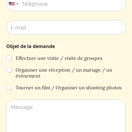
U
n
i
t
e
d
Objet de la demande
S
t
Effectuer une visite / visite de groupes
a
t
Organiser une réception / un mariage / un
évènement
e
s
Tourner un film / Organiser un shooting photos
+
1