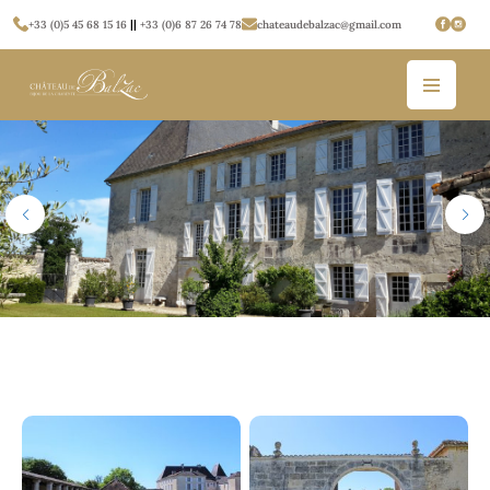
+33 (0)5 45 68 15 16
||
+33 (0)6 87 26 74 78
chateaudebalzac@gmail.com