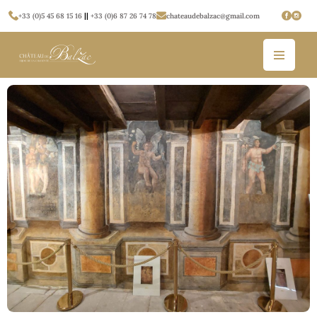
+33 (0)5 45 68 15 16
||
+33 (0)6 87 26 74 78
chateaudebalzac@gmail.com