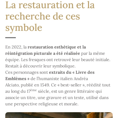
La restauration et la
recherche de ces
symbole
En 2022, la
restauration esthétique et la
réintégration picturale a été réalisée
par la même
équipe. Les fresques ont retrouvé leur beauté initiale.
Restait à découvrir leur symbolique.
Ces personnages sont
extraits du « Livre des
Emblèmes »
de l’humaniste italien Andréa
Alciato
,
publié en 1549. Ce « best-seller », réédité tout
ème
au long du 17
siècle, est un genre littéraire qui
associe un titre, une gravure et un texte, utilisé dans
une perspective religieuse et morale.