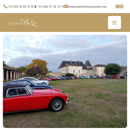
+33 (0)5 45 68 15 16
||
+33 (0)6 87 26 74 78
chateaudebalzac@gmail.com