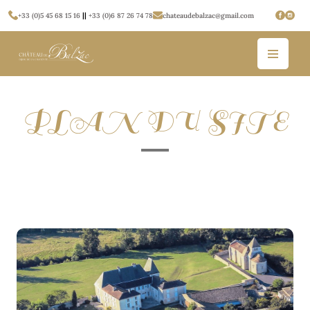
+33 (0)5 45 68 15 16
||
+33 (0)6 87 26 74 78
chateaudebalzac@gmail.com
PLAN DU SITE